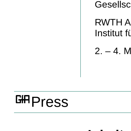
Gesellsc
RWTH Aa
Institut 
2. – 4. 
Press